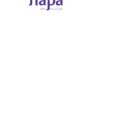
Napa Home Collection
Sofra ve Ev Dekorasyon
Ürünleri
Adres: Hobyar, Ankara Cd. 29/A, 34110 Fatih/İstanbul,
Türkiye
Tel:
+90 (212) 291 44 25
Mail: ayfikri@napaev.com
Ana Sayfa
Fırsat Ürünleri
Hakkımızda
İletişim