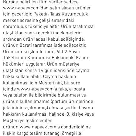
Burada belirtilen tüm şartlar sadece
www.napaev.com’dan
satın alınan ürünler
için geçerlidir. Paketin Talas Kuyumculuk
merkez adresine gelişi sırasındaki
sorumluluk tüketiciye aittir. Ürün tarafımıza
ulaştıktan sonra gerekli incelemelerin
ardından ürün iadesi kabul edildiğinde,
ürünün ücreti tarafınıza iade edilecektir.
Ürün iadesi işlemlerinde, 6502 Sayılı
Tüketicinin Korunması Hakkındaki Kanun
hükümleri uygulanır. Ürün müşteriye
ulaştıktan sonra 14 gün içerisinde cayma
hakkı kullanılabilir. Cayma hakkının
kullanılması için Müşteri’nin, bu süre
içinde
www.napaev.com’a
faks, e-posta
veya telefon ile bildirimde bulunması ve
ürünün kullanılmamış (parfüm ürünlerinde
jelatininin açılmamış) olması şarttır. Cayma
hakkının kullanılması halinde, 3. kişiye veya
Müşteri’ye teslim edilen
ürünün
www.napaev.com
’a gönderildiğine
ilişkin kargo teslim tutanağı örneği ile