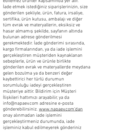
edilemez ürünler kapsamında yer alır.
İade etmek istediğiniz siparişlerinizin, size
gönderilen şekliyle, ürün, fatura, irsaliye,
sertifika, ürün kutusu, ambalajı ve diğer
tüm evrak ve materyallerin, eksiksiz ve
hasar almamış şekilde, sayfanın altında
bulunan adrese gönderilmesi
gerekmektedir. İade gönderimi sırasında,
kargo firmalarından, ya da iade işlemini
gerçekleştiren müşteriden kaynaklanan
sebeplerle, ürün ve ürünle birlikte
gönderilen evrak ve materyallerde meydana
gelen bozulma ya da benzeri değer
kaybettirici her türlü durumun
sorumluluğu iadeyi gerçekleştiren
müşteriye aittir. Bildirim için Müşteri
İlişkileri hattımızı arayabilir, ya da
info@napaev.com
adresine e-posta
gönderebilirsiniz.
www.napaev.com’dan
onay alınmadan iade işlemini
gerçekleştirmeniz durumunda, iade
işleminiz kabul edilmeyerek gönderiniz