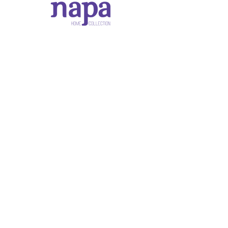
Napa Home Collection
Sofra ve Ev Dekorasyon
Ürünleri
Adres: Hobyar, Ankara Cd. 29/A, 34110 Fatih/İstanbul,
Türkiye
Tel:
+90 (212) 291 44 25
Mail: ayfikri@napaev.com
Ana Sayfa
Fırsat Ürünleri
Hakkımızda
İletişim