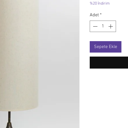
%20 İndirim
Adet
*
Sepete Ekle