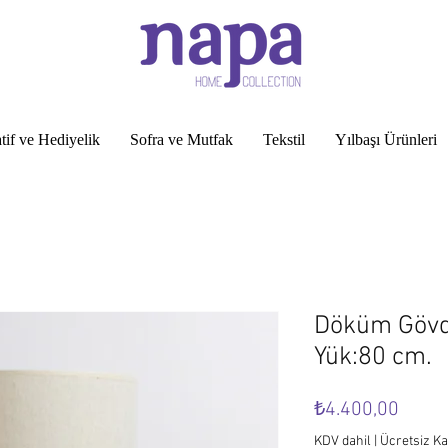
tif ve Hediyelik
Sofra ve Mutfak
Tekstil
Yılbaşı Ürünleri
Döküm Gövde
Yük:80 cm.
Fiyat
₺4.400,00
KDV dahil
|
Ücretsiz K