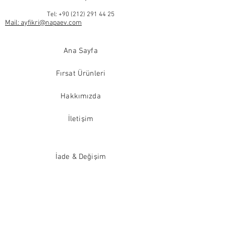
Tel:
+90 (212) 291 44 25
Mail: ayfikri@napaev.com
Ana Sayfa
Fırsat Ürünleri
Hakkımızda
İletişim
İade & Değişim
Güvenli Alışveriş
Satış Sözleşmesi
Gizlilik Sözleşmesi